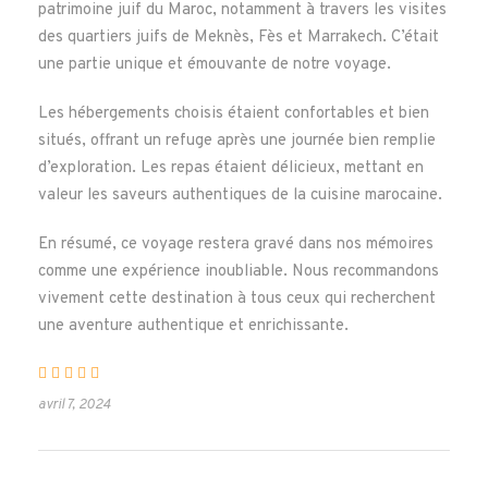
patrimoine juif du Maroc, notamment à travers les visites
des quartiers juifs de Meknès, Fès et Marrakech. C’était
Heure de départ
une partie unique et émouvante de notre voyage.
11:00 AM
Les hébergements choisis étaient confortables et bien
situés, offrant un refuge après une journée bien remplie
inclus dans le prix
d’exploration. Les repas étaient délicieux, mettant en
Hôtels
valeur les saveurs authentiques de la cuisine marocaine.
Transferts
En résumé, ce voyage restera gravé dans nos mémoires
Visites Guidées
comme une expérience inoubliable. Nous recommandons
Guide Touristique
vivement cette destination à tous ceux qui recherchent
Taxes et Frais
une aventure authentique et enrichissante.
Les monuments
avril 7, 2024
Le prix ne comprend pas
Billets d'Avion