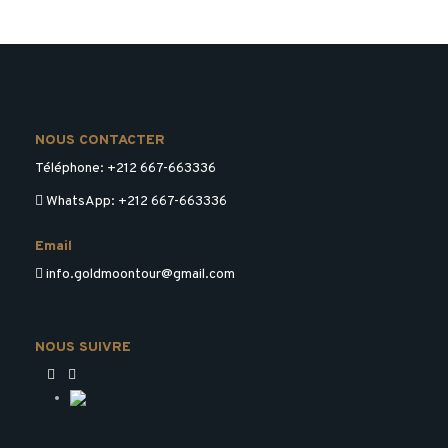
Dépenses Personnelles
Activités Optionnelles
Frais de Visa
Dépenses de Voyage Personnelles
NOUS CONTACTER
Le pourboire
Téléphone: +212 667-663336
WhatsApp: +212 667-663336
PHOTOS
Email
info.goldmoontour@gmail.com
NOUS SUIVRE
ITINÉRAIRE