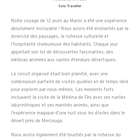
enrichissant son patrimoine diversifié.
Solo Traveller
À travers ces expériences, vous aurez un aperçu
Notre voyage de 12 jours au Maroc a été une expérience
fascinant du patrimoine juif du Maroc et de son rôle
absolument incroyable ! Nous avons été enchantés par la
central dans la tapisserie complexe de l’histoire et de la
diversité des paysages, la richesse culturelle et
culture du pays. Ces visites offrent également une
l’hospitalité chaleureuse des habitants. Chaque jour
occasion unique de célébrer la coexistence harmonieuse
apportait son lot de découvertes fascinantes, des
et la diversité religieuse qui ont caractérisé le Maroc
médinas animées aux vastes étendues désertiques.
pendant des siècles.
Le circuit organisé était bien planifié, avec une
combinaison parfaite de visites guidées et de temps libre
pour explorer par nous-mêmes. Les moments forts
PERSONNALISER VOTRE VOYAGE
incluaient la visite de la Médina de Fès avec ses ruelles
labyrinthiques et ses marchés animés, ainsi que
l’expérience magique d’une nuit sous les étoiles dans le
désert près de Merzouga.
Lieu de départ & de retour
Aéroport de Casablanca (
Google Map
)
Nous avons également été touchés par la richesse du