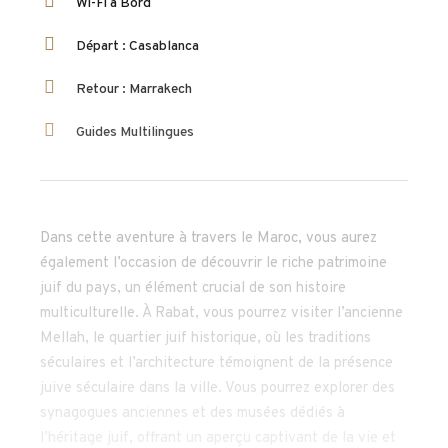
Wi-Fi à Bord
Départ : Casablanca
Retour : Marrakech
Guides Multilingues
Dans cette aventure à travers le Maroc, vous aurez
également l’occasion de découvrir le riche patrimoine
juif du pays, un élément crucial de son histoire
multiculturelle. À Rabat, vous pourrez visiter l’ancienne
Mellah, le quartier juif historique, où les traditions
séculaires et l’architecture témoignent de la présence
juive séculaire dans la ville. Vous pourrez explorer des
synagogues anciennes et des musées dédiés à
l’héritage juif, offrant un aperçu captivant de la vie et