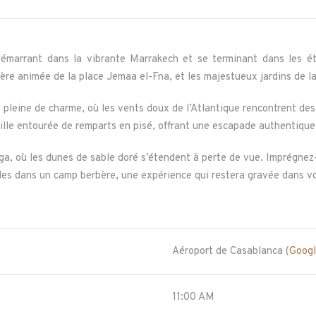
démarrant dans la vibrante Marrakech et se terminant dans les 
ère animée de la place Jemaa el-Fna, et les majestueux jardins de la
re pleine de charme, où les vents doux de l’Atlantique rencontrent de
ille entourée de remparts en pisé, offrant une escapade authentique l
ga, où les dunes de sable doré s’étendent à perte de vue. Imprégnez
iles dans un camp berbère, une expérience qui restera gravée dans v
Aéroport de Casablanca (
Goog
11:00 AM