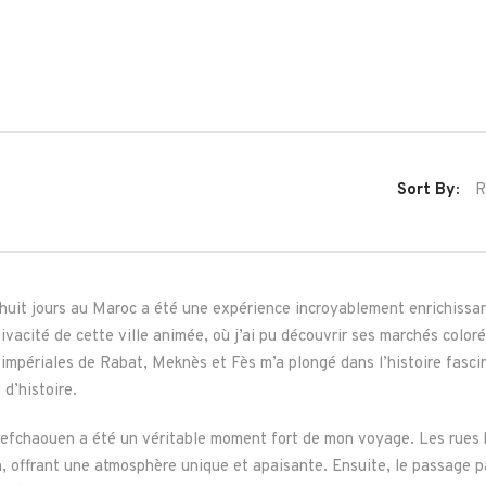
Sort By:
R
uit jours au Maroc a été une expérience incroyablement enrichissant
 vivacité de cette ville animée, où j’ai pu découvrir ses marchés co
s impériales de Rabat, Meknès et Fès m’a plongé dans l’histoire fasc
 d’histoire.
hefchaouen a été un véritable moment fort de mon voyage. Les rues b
, offrant une atmosphère unique et apaisante. Ensuite, le passage p